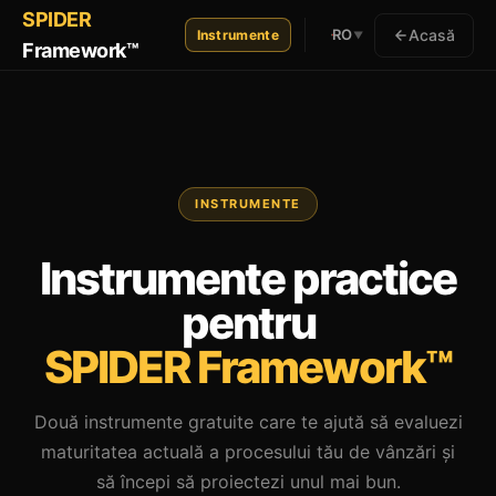
SPIDER
Acasă
RO
Instrumente
▼
Framework™
INSTRUMENTE
Instrumente practice
pentru
SPIDER Framework™
Două instrumente gratuite care te ajută să evaluezi
maturitatea actuală a procesului tău de vânzări și
să începi să proiectezi unul mai bun.