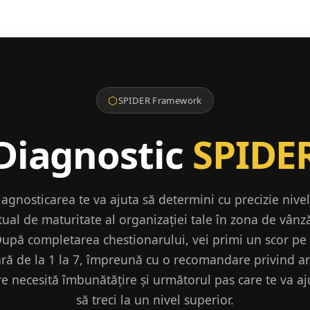
⬡
SPIDER Framework
Diagnostic
SPIDE
iagnosticarea te va ajuta să determini cu precizie nivel
tual de maturitate al organizației tale în zona de vânză
upă completarea chestionarului, vei primi un scor pe
ară de la 1 la 7, împreună cu o recomandare privind ari
re necesită îmbunătățire și următorul pas care te va aj
să treci la un nivel superior.