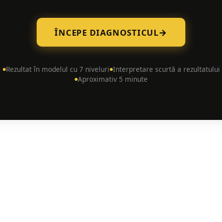
→
ÎNCEPE DIAGNOSTICUL
Rezultat în modelul cu 7 niveluri
Interpretare scurtă a rezultatului
●
●
Aproximativ 5 minute
●