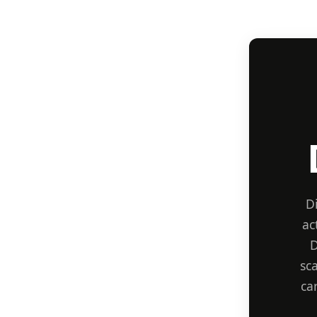
D
ac
D
sc
ca