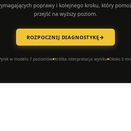
ymagających poprawy i kolejnego kroku, który pomo
przejść na wyższy poziom.
→
ROZPOCZNIJ DIAGNOSTYKĘ
ynik w modelu 7 poziomów
Krótka interpretacja wyniku
Około 5 mi
●
●